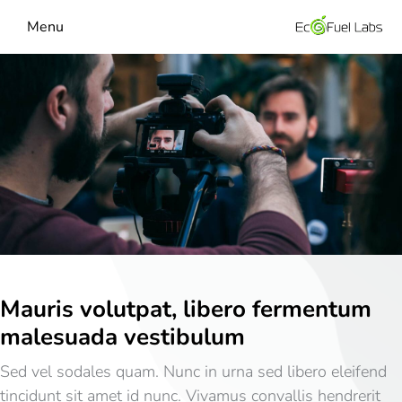
Menu
Mauris volutpat, libero fermentum
malesuada vestibulum
Sed vel sodales quam. Nunc in urna sed libero eleifend
tincidunt sit amet id nunc. Vivamus convallis hendrerit