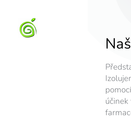
Naš
Předst
Izoluje
pomocí
účinek
farmac