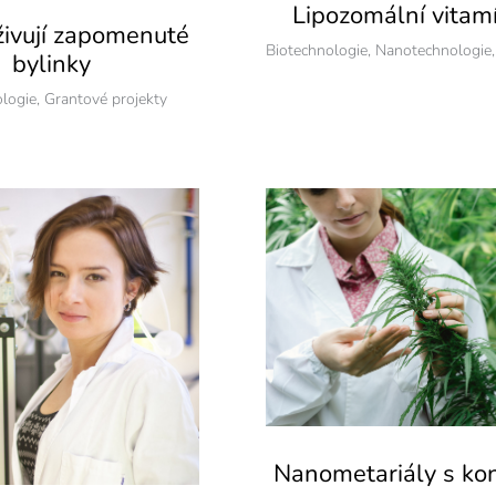
Lipozomální vitam
živují zapomenuté
Biotechnologie
,
Nanotechnologie
bylinky
ologie
,
Grantové projekty
Nanometariály s ko