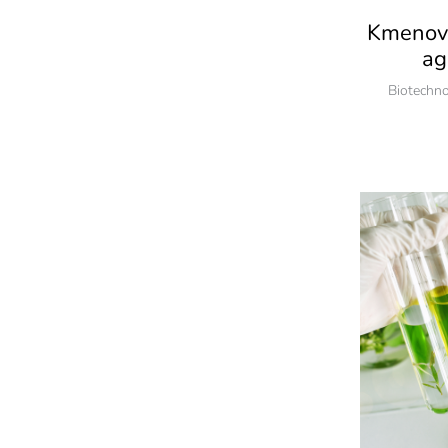
Kmenové
ag
Biotechno