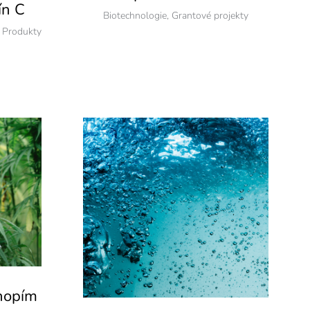
ín C
Biotechnologie
,
Grantové projekty
,
Produkty
nopím