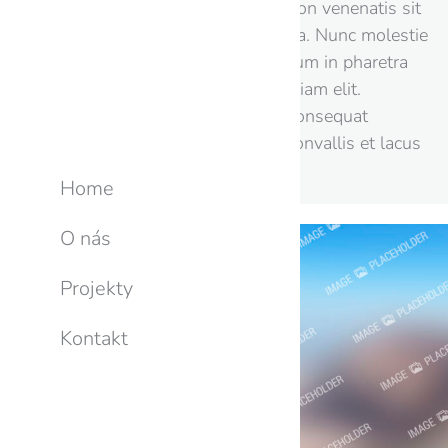
Proin tellus mi, eleifend non venenatis sit
amet, ullamcorper at ligula. Nunc molestie
dolor nec magna fermentum in pharetra
orci mollis. Nam tempor diam elit.
Praesent magna metus, consequat
consectetur viverra nec, convallis et lacus
dolor amet!
Home
O nás
Projekty
Kontakt