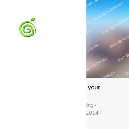
Add yoga classes to your
everyday life
Lifestyle & Hobby
,
Marketing
By
Petr Kaštánek
18. 3. 2014
Leave a comment