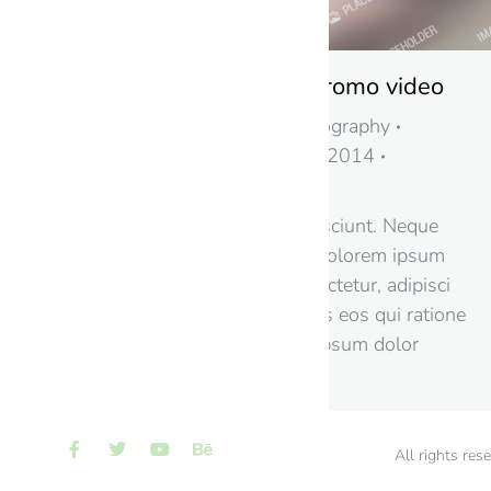
Awesome fashion promo video
Business
,
Design & Photography
By
Petr Kaštánek
11. 2. 2014
Leave a comment
Nemo enim tem sequi nesciunt. Neque
porro quisquam est, qui dolorem ipsum
quia dolor sit amet, consectetur, adipisci
velit, sed quia non dolores eos qui ratione
voluptatem sequi lorem ipsum dolor
nesciunt.
All rights res