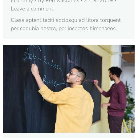
Economy
By
Petr Kaštánek
21. 9. 2019
Leave a comment
Class aptent taciti sociosqu ad litora torquent
per conubia nostra, per inceptos himenaeos.