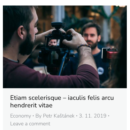
Etiam scelerisque – iaculis felis arcu
hendrerit vitae
Economy
By
Petr Kaštánek
3. 11. 2019
Leave a comment