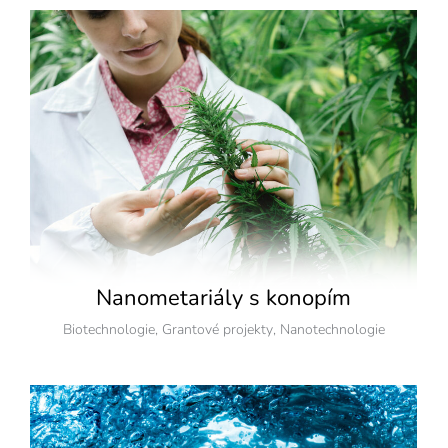
Nanometariály s konopím
Biotechnologie
,
Grantové projekty
,
Nanotechnologie